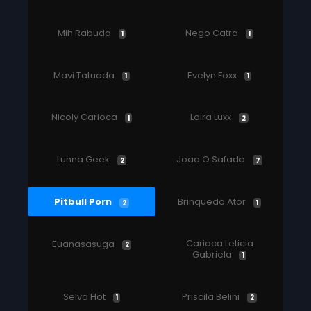
Mih Rabuda
Nego Catra
1
1
Mavi Tatuada
Evelyn Foxx
1
1
Nicoly Carioca
Loira Luxx
1
2
Lunna Geek
Joao O Safado
2
7
Pitbull Porn
Brinquedo Ator
2
1
Carioca Leticia
Euanasasuga
2
Gabriela
1
Selva Hot
Priscila Belini
1
2