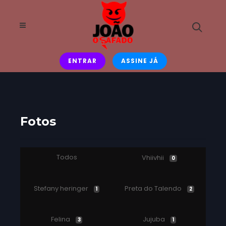
ENTRAR
ASSINE JÁ
Fotos
Todos
Vhiivhii
0
Stefany heringer
Preta do Talendo
1
2
Felina
Jujuba
3
1