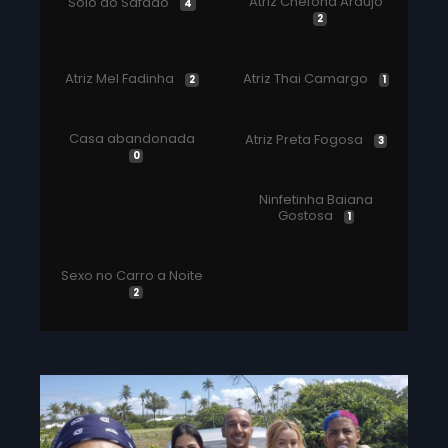
Atriz Chefona Araujo
Solo do Safado
4
2
Atriz Mel Fadinha
Atriz Thai Camargo
2
1
Casa abandonada
Atriz Preta Fogosa
3
0
Ninfetinha Baiana
Gostosa
1
Sexo no Carro a Noite
2
1 Loira Pra 3 Negos