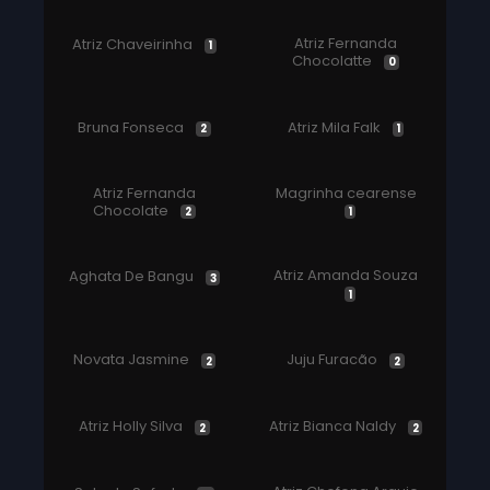
Atriz Fernanda
Atriz Chaveirinha
1
Chocolatte
0
Bruna Fonseca
Atriz Mila Falk
2
1
Atriz Fernanda
Magrinha cearense
Chocolate
2
1
Atriz Amanda Souza
Aghata De Bangu
3
1
Novata Jasmine
Juju Furacão
2
2
Atriz Holly Silva
Atriz Bianca Naldy
2
2