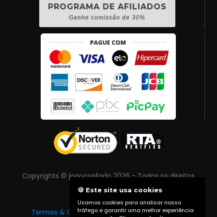
PROGRAMA DE AFILIADOS
Ganhe comissão de 30%
Copyrights © joaoosafado 2026 - Todos os direitos
reservados
🍪 Este site usa cookies
Usamos cookies para analisar nosso
tráfego e garantir uma melhor experiência
Termos & Condições
|
Política de Privacidade