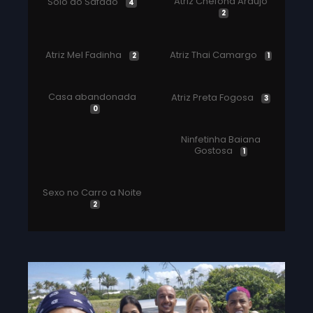
Atriz Chefona Araujo
Solo do Safado
4
2
Atriz Mel Fadinha
Atriz Thai Camargo
2
1
Casa abandonada
Atriz Preta Fogosa
3
0
Ninfetinha Baiana
Gostosa
1
Sexo no Carro a Noite
2