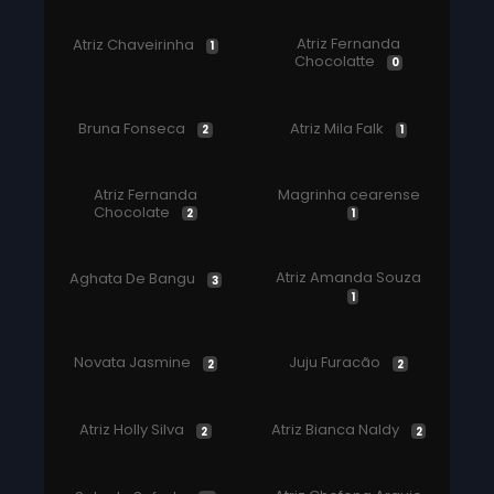
Atriz Fernanda
Atriz Chaveirinha
1
Chocolatte
0
Bruna Fonseca
Atriz Mila Falk
2
1
Atriz Fernanda
Magrinha cearense
Chocolate
2
1
Atriz Amanda Souza
Aghata De Bangu
3
1
Novata Jasmine
Juju Furacão
2
2
Atriz Holly Silva
Atriz Bianca Naldy
2
2