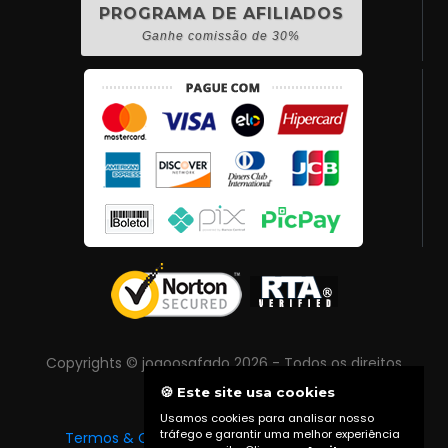
PROGRAMA DE AFILIADOS
Ganhe comissão de 30%
Copyrights © joaoosafado 2026 - Todos os direitos
reservados
🍪 Este site usa cookies
Usamos cookies para analisar nosso
tráfego e garantir uma melhor experiência
Termos & Condições
|
Política de Privacidade