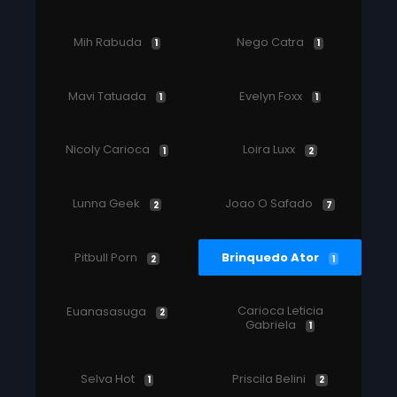
Mih Rabuda
Nego Catra
1
1
Mavi Tatuada
Evelyn Foxx
1
1
Nicoly Carioca
Loira Luxx
1
2
Lunna Geek
Joao O Safado
2
7
Pitbull Porn
Brinquedo Ator
2
1
Carioca Leticia
Euanasasuga
2
Gabriela
1
Selva Hot
Priscila Belini
1
2