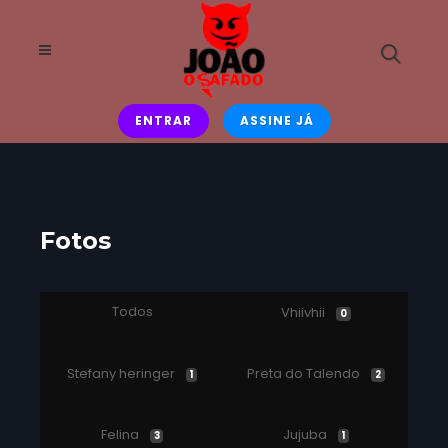
ENTRAR
ASSINE JÁ
Fotos
Todos
Vhiivhii
0
Stefany heringer
Preta do Talendo
1
2
Felina
Jujuba
3
1