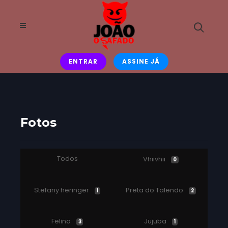
ENTRAR
ASSINE JÁ
Fotos
Todos
Vhiivhii
0
Stefany heringer
Preta do Talendo
1
2
Felina
Jujuba
3
1