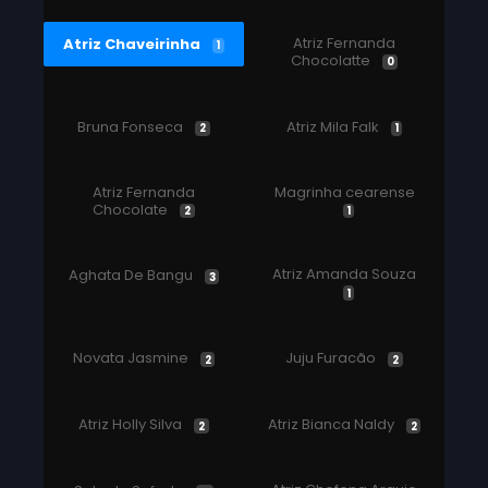
Atriz Fernanda
Atriz Chaveirinha
1
Chocolatte
0
Bruna Fonseca
Atriz Mila Falk
2
1
Atriz Fernanda
Magrinha cearense
Chocolate
2
1
Atriz Amanda Souza
Aghata De Bangu
3
1
Novata Jasmine
Juju Furacão
2
2
Atriz Holly Silva
Atriz Bianca Naldy
2
2