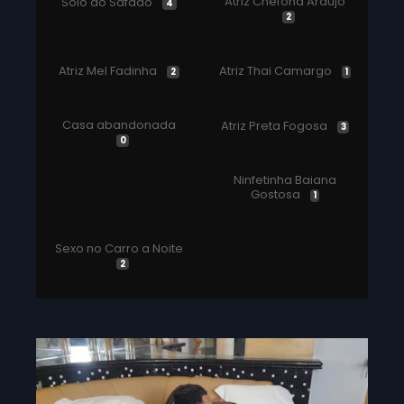
Atriz Chefona Araujo
Solo do Safado
4
2
Atriz Mel Fadinha
Atriz Thai Camargo
2
1
Casa abandonada
Atriz Preta Fogosa
3
0
Ninfetinha Baiana
Gostosa
1
Sexo no Carro a Noite
2