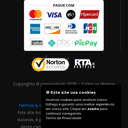
Copyrights © joaoosafado 2026 - Todos os direitos
reservados
🍪 Este site usa cookies
Usamos cookies para analisar nosso
tráfego e garantir uma melhor experiência
Termos & Condições
|
Política de Privacidade
em nosso site. Clique em
Aceito
para
Este site inclui conteúdo protegido por direitos
continuar navegando.
Termo de Privacidade
autorais, é proibida reprodução total ou parcial
deste conteúdo sem autorização prévia do