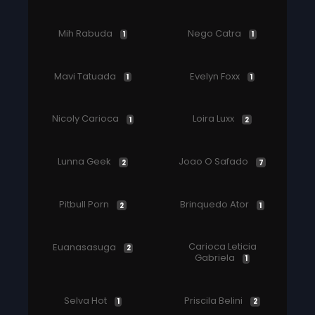
Mih Rabuda
Nego Catra
1
1
Mavi Tatuada
Evelyn Foxx
1
1
Nicoly Carioca
Loira Luxx
1
2
Lunna Geek
Joao O Safado
2
7
Pitbull Porn
Brinquedo Ator
2
1
Carioca Leticia
Euanasasuga
2
Gabriela
1
Selva Hot
Priscila Belini
1
2