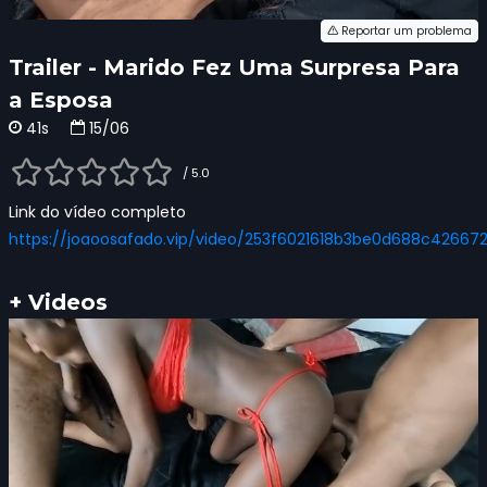
Reportar um problema
Trailer - Marido Fez Uma Surpresa Para
a Esposa
41s
15/06
/ 5.0
Link do vídeo completo
https://joaoosafado.vip/video/253f6021618b3be0d688c42667
+ Videos