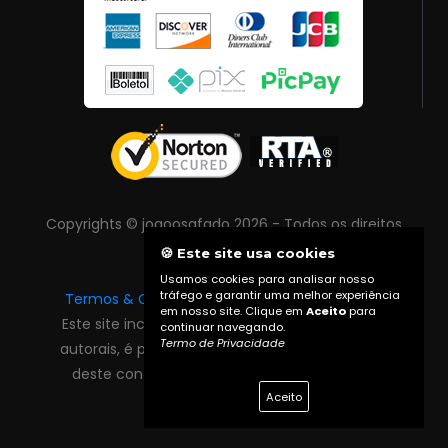
Copyrights © joaoosafado 2026 - Todos os direitos
reservados
🍪 Este site usa cookies
Usamos cookies para analisar nosso
tráfego e garantir uma melhor experiência
Termos & Condições
|
Política de Privacidade
em nosso site. Clique em
Aceito
para
Este site inclui conteúdo protegido por direitos
continuar navegando.
Termo de Privacidade
autorais, é proibida reprodução total ou parcial
deste conteúdo sem autorização prévia do
proprietário do site.
Aceito