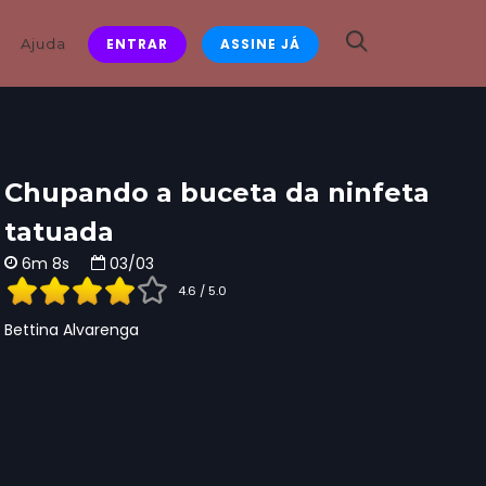
Ajuda
ENTRAR
ASSINE JÁ
Chupando a buceta da ninfeta
tatuada
6m 8s
03/03
4.6 / 5.0
Bettina Alvarenga