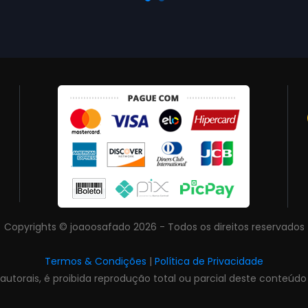
Copyrights © joaoosafado 2026 - Todos os direitos reservados
Termos & Condições
|
Política de Privacidade
s autorais, é proibida reprodução total ou parcial deste conteúdo