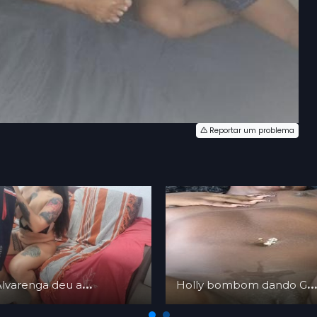
Reportar um problema
Bettina Alvarenga deu a bucetinha no Pelo ao Baiano Safado
Holly bombom dando Gostoso e Ficou Com a Xereca de Leite