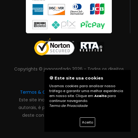
Copyrights © joaoosafado 2026 - Todos os direitos
reservados
🍪 Este site usa cookies
Usamos cookies para analisar nosso
tráfego e garantir uma melhor experiência
Termos & Condições
|
Política de Privacidade
em nosso site. Clique em
Aceito
para
Este site inclui conteúdo protegido por direitos
continuar navegando.
Termo de Privacidade
autorais, é proibida reprodução total ou parcial
deste conteúdo sem autorização prévia do
proprietário do site.
Aceito