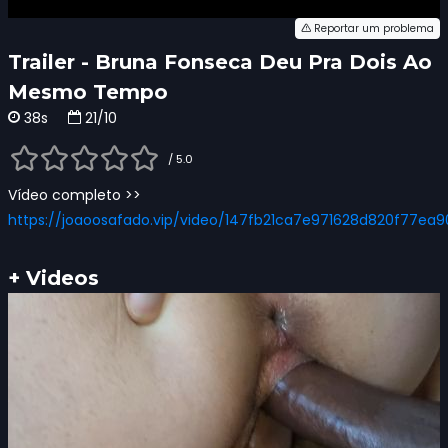
Reportar um problema
Trailer - Bruna Fonseca Deu Pra Dois Ao
Mesmo Tempo
38s
21/10
/ 5.0
Vídeo completo >>
https://joaoosafado.vip/video/147fb21ca7e971628d820f77ea9
+ Videos