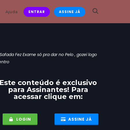
Ajuda
ENTRAR
ASSINE JÁ
Safada Fez Exame só pra dar no Pelo , gozei logo
entro
Este conteúdo é exclusivo
para
Assinantes
! Para
acessar clique em:
LOGIN
ASSINE JÁ