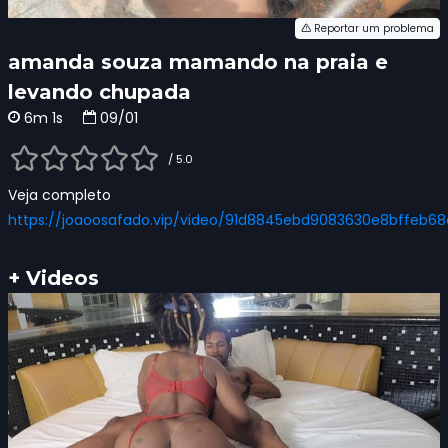
Reportar um problema
amanda souza mamando na praia e
levando chupada
6m 1s
09/01
/ 5.0
Veja completo
https://joaoosafado.vip/video/91d8845ebd9083630e8bffeb68
+ Videos