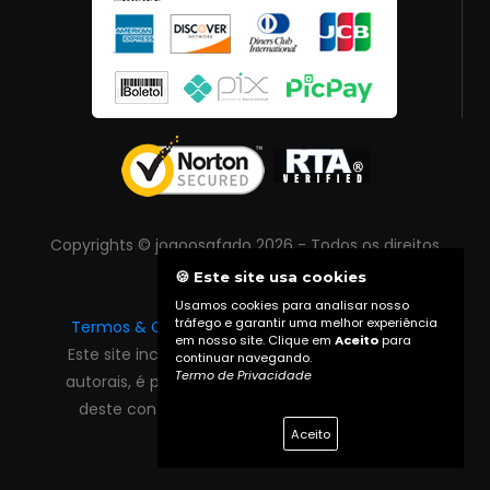
Copyrights © joaoosafado 2026 - Todos os direitos
reservados
🍪 Este site usa cookies
Usamos cookies para analisar nosso
tráfego e garantir uma melhor experiência
Termos & Condições
|
Política de Privacidade
em nosso site. Clique em
Aceito
para
Este site inclui conteúdo protegido por direitos
continuar navegando.
Termo de Privacidade
autorais, é proibida reprodução total ou parcial
deste conteúdo sem autorização prévia do
proprietário do site.
Aceito